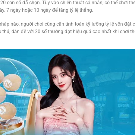
 20 con số đã chọn. Tùy vào chiến thuật cá nhân, có thể chơi th
y, 7 ngày hoặc 10 ngày để tăng tỷ lệ thắng.
pháp nào, người chơi cũng cần tính toán kỹ lưỡng tỷ lệ vốn đặt 
 thủ, dàn đề với 20 số thường đạt hiệu quả cao nhất khi chơi t