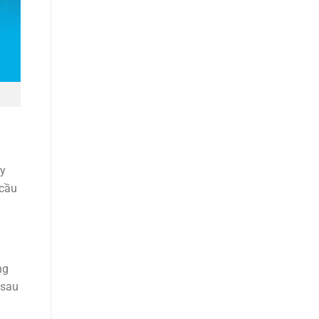
uy
 cầu
ng
 sau