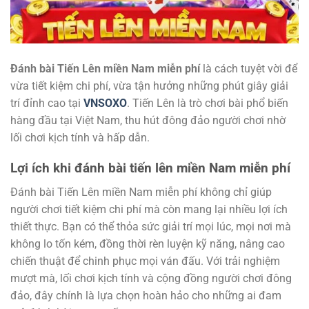
Đánh bài Tiến Lên miền Nam miễn phí
là cách tuyệt vời để
vừa tiết kiệm chi phí, vừa tận hưởng những phút giây giải
trí đỉnh cao tại
VNSOXO
. Tiến Lên là trò chơi bài phổ biến
hàng đầu tại Việt Nam, thu hút đông đảo người chơi nhờ
lối chơi kịch tính và hấp dẫn.
Lợi ích khi đánh bài tiến lên miền Nam miễn phí
Đánh bài Tiến Lên miền Nam miễn phí không chỉ giúp
người chơi tiết kiệm chi phí mà còn mang lại nhiều lợi ích
thiết thực. Bạn có thể thỏa sức giải trí mọi lúc, mọi nơi mà
không lo tốn kém, đồng thời rèn luyện kỹ năng, nâng cao
chiến thuật để chinh phục mọi ván đấu. Với trải nghiệm
mượt mà, lối chơi kịch tính và cộng đồng người chơi đông
đảo, đây chính là lựa chọn hoàn hảo cho những ai đam