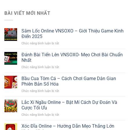
BÀI VIẾT MỚI NHẤT
Sâm Lốc Online VNSOXO – Giới Thiệu Game Kinh
Điển 2025
Chức năng bình luận bị tắt
ở
Sâm
Lốc
Đánh Bài Tiến Lên VNSOXO- Mẹo Chơi Bài Chuẩn
Online
Nhất
VNSOXO
Chức năng bình luận bị tắt
ở
–
Đánh
Giới
Bài
Bầu Cua Tôm Cá – Cách Chơi Game Dân Gian
Thiệu
Tiến
Game
Phiên Bản Số Hóa
Lên
Kinh
Chức năng bình luận bị tắt
ở
VNSOXO-
Điển
Bầu
Mẹo
2025
Cua
Lắc Xí Ngầu Online – Bật Mí Cách Dự Đoán Và
Chơi
Tôm
Bài
Cược Tối Ưu
Cá
Chuẩn
Chức năng bình luận bị tắt
ở
–
Nhất
Lắc
Cách
Xí
Xóc Đĩa Online – Hướng Dẫn Mẹo Thắng Lớn
Chơi
Ngầu