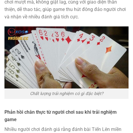
chơi mượt mà, không giật lag, cùng với giao diện thân
thiện, dễ thao tác, giúp game thu hút đông đảo người chơi
và nhận về nhiều đánh giá tích cực.
Chất lượng trải nghiệm có gì đặc biệt?
Phản hồi chân thực từ người chơi sau khi trải nghiệm
game
Nhiều người chơi đánh giá rằng đánh bài Tiến Lên miền