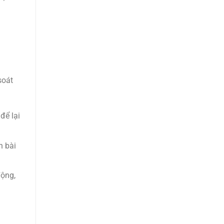
soát
để lại
n bài
động,