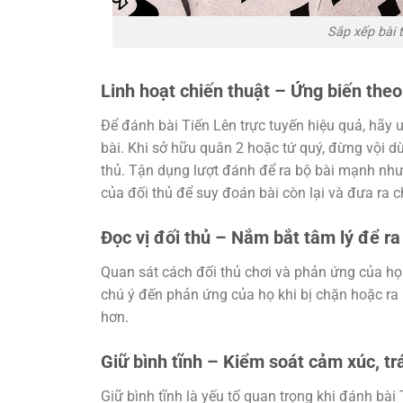
Sắp xếp bài 
Linh hoạt chiến thuật – Ứng biến the
Để đánh bài Tiến Lên trực tuyến hiệu quả, hãy ư
bài. Khi sở hữu quân 2 hoặc tứ quý, đừng vội d
thủ. Tận dụng lượt đánh để ra bộ bài mạnh như s
của đối thủ để suy đoán bài còn lại và đưa ra ch
Đọc vị đối thủ – Nắm bắt tâm lý để r
Quan sát cách đối thủ chơi và phản ứng của họ 
chú ý đến phản ứng của họ khi bị chặn hoặc ra 
hơn.
Giữ bình tĩnh – Kiểm soát cảm xúc, t
Giữ bình tĩnh là yếu tố quan trọng khi đánh bài