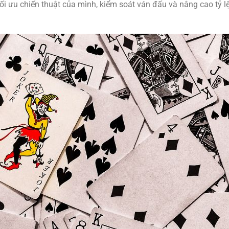
ối ưu chiến thuật của mình, kiểm soát ván đấu và nâng cao tỷ l