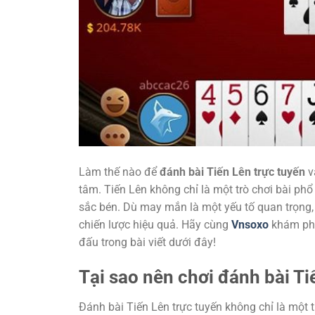
Làm thế nào để
đánh bài Tiến Lên trực tuyến
v
tâm. Tiến Lên không chỉ là một trò chơi bài ph
sắc bén. Dù may mắn là một yếu tố quan trọng
chiến lược hiệu quả. Hãy cùng
Vnsoxo
khám phá
đấu trong bài viết dưới đây!
Tại sao nên chơi đánh bài Ti
Đánh bài Tiến Lên trực tuyến không chỉ là một t