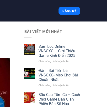
ĐĂNG KÝ
BÀI VIẾT MỚI NHẤT
Sâm Lốc Online
VNSOXO – Giới Thiệu
Game Kinh Điển 2025
Chức năng bình luận bị tắt
ở
Sâm
Lốc
Đánh Bài Tiến Lên
Online
VNSOXO- Mẹo Chơi Bài
VNSOXO
Chuẩn Nhất
–
Chức năng bình luận bị tắt
ở
Giới
Đánh
Thiệu
Bài
Game
Bầu Cua Tôm Cá – Cách
Tiến
Kinh
Chơi Game Dân Gian
Lên
Điển
Phiên Bản Số Hóa
VNSOXO-
2025