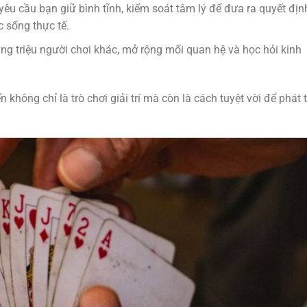
êu cầu bạn giữ bình tĩnh, kiểm soát tâm lý để đưa ra quyết địn
c sống thực tế.
àng triệu người chơi khác, mở rộng mối quan hệ và học hỏi kinh
n không chỉ là trò chơi giải trí mà còn là cách tuyệt vời để phát t