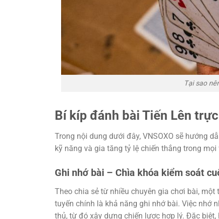
Tại sao nê
Bí kíp đánh bài Tiến Lên trự
Trong nội dung dưới đây, VNSOXO sẽ hướng dẫn 
kỹ năng và gia tăng tỷ lệ chiến thắng trong mọi
Ghi nhớ bài – Chìa khóa kiểm soát cu
Theo chia sẻ từ nhiều chuyên gia chơi bài, một
tuyến chính là khả năng ghi nhớ bài. Việc nhớ
thủ, từ đó xây dựng chiến lược hợp lý. Đặc biệt