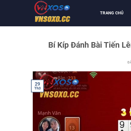
Bỏ
qua
TRANG CHỦ
nội
dung
Bí Kíp Đánh Bài Tiến L
Đ
29
Th3