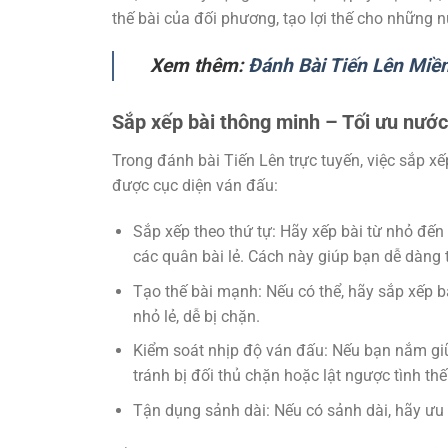
thế bài của đối phương, tạo lợi thế cho những nư
Xem thêm:
Đánh Bài Tiến Lên Miề
Sắp xếp bài thông minh – Tối ưu nước
Trong đánh bài Tiến Lên trực tuyến, việc sắp x
được cục diện ván đấu:
Sắp xếp theo thứ tự: Hãy xếp bài từ nhỏ đến 
các quân bài lẻ. Cách này giúp bạn dễ dàng t
Tạo thế bài mạnh: Nếu có thể, hãy sắp xếp bà
nhỏ lẻ, dễ bị chặn.
Kiểm soát nhịp độ ván đấu: Nếu bạn nắm giữ
tránh bị đối thủ chặn hoặc lật ngược tình thế
Tận dụng sảnh dài: Nếu có sảnh dài, hãy ưu ti